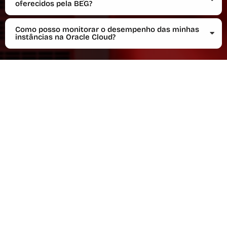
oferecidos pela BEG?
Como posso monitorar o desempenho das minhas
instâncias na Oracle Cloud?
Links
Contatos
FAQ
51 3562-3705
Soluções
atendimento@begcloud.com
Clientes
Joaquim Pedro Soares, 500 -
Sala 44 Centro, Novo
Parceiros
Hamburgo, RS / 93510-320