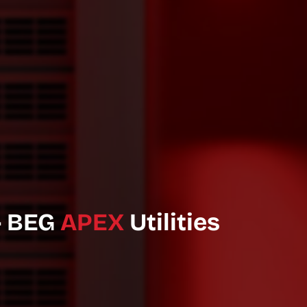
- BEG
APEX
Utilities