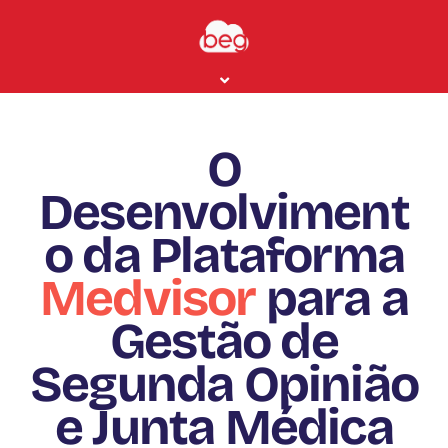
Ir
para
o
Menu
conteúdo
O
Desenvolviment
o da Plataforma
Medvisor
para a
Gestão de
Segunda Opinião
e Junta Médica